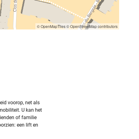
© OpenMapTiles
© OpenStreetMap contributors
id voorop, net als
obiliteit. U kan het
ienden of familie
rzien: een lift en