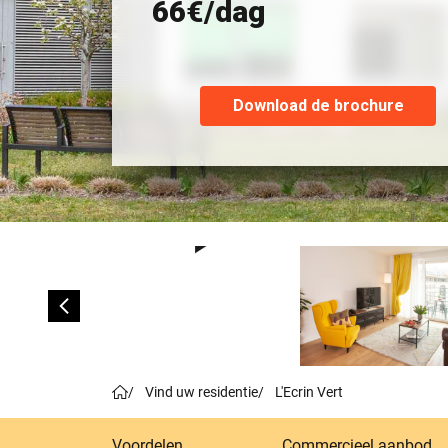
66€/dag
Download de brochure
/
Vind uw residentie
/
L'Ecrin Vert
Voordelen
Commercieel aanbod