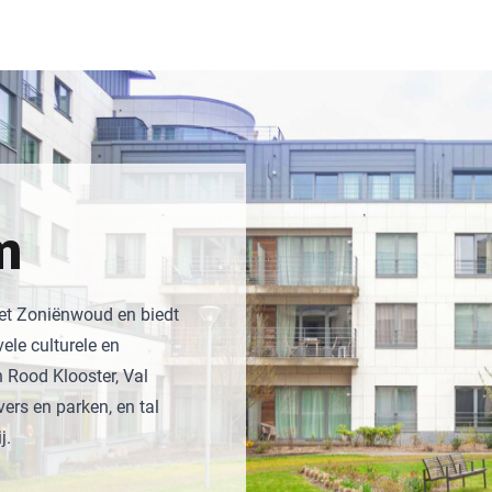
m
et Zoniënwoud en biedt
ele culturele en
n Rood Klooster, Val
vers en parken, en tal
j.